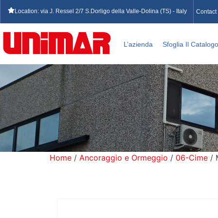
Location: via J. Ressel 2/7 S.Dorligo della Valle-Dolina (TS) - Italy
Contact
L’azienda
Sfoglia Il Catalog
Home
/
Ancoraggio e Ormeggio
/
06-Cime
/ 