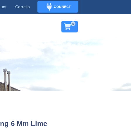
ount
Carrello
CONNECT
CONNECT
0
ing 6 Mm Lime