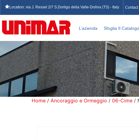
Location: via J. Ressel 2/7 S.Dorligo della Valle-Dolina (TS) - Italy
Contact
L’azienda
Sfoglia Il Catalog
Home
/
Ancoraggio e Ormeggio
/
06-Cime
/ 