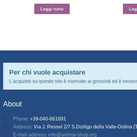
Leggi tutto
Leg
Per chi vuole acquistare
L'acquisto su questo sito è riservato ai grossisti ed è necess
About
Phone:
+39-040-661691
Address:
Via J. Ressel 2/7 S.Dorligo della Valle-Dolina (T
E-mail address: info@unimar-shop.org