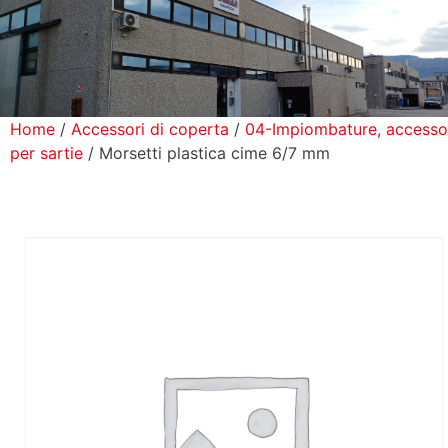
icerca Prodotti
ontatti
Home
/
Accessori di coperta
/
04-Impiombature, accesso
per sartie
/ Morsetti plastica cime 6/7 mm