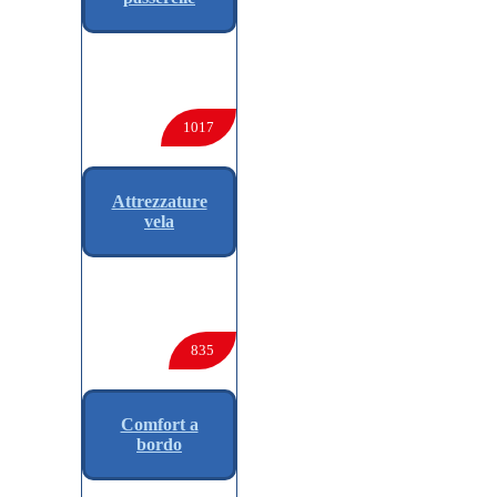
1017
Attrezzature
vela
835
Comfort a
bordo