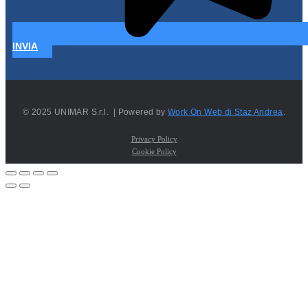
INVIA
© 2025 UNIMAR S.r.l. | Powered by
Work On Web di Staz Andrea
.
Privacy Policy
Cookie Policy