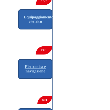
2726
Equipaggiamento
elettrico
1320
Elettronica e
navigazione
601