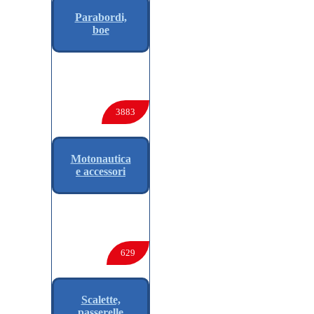
Parabordi,
boe
3883
Motonautica
e accessori
629
Scalette,
passerelle