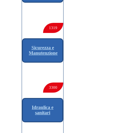
1319
Sicurezza e
Manutenzione
3300
Idraulica e
sanitari