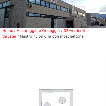
icerca Prodotti
ontatti
Home
/
Ancoraggio e Ormeggio
/
02-Verricelli e
thruster
/ Nastro nylon 6 m con moschettone