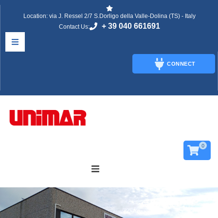
Location: via J. Ressel 2/7 S.Dorligo della Valle-Dolina (TS) - Italy
+ 39 040 661691
Contact Us:
CONNECT
CONNECT
0
’azienda
foglia Il Catalogo