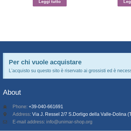
Leggi tutto
Leg
Per chi vuole acquistare
L'acquisto su questo sito è riservato ai grossisti ed è necess
About
Phone:
+39-040-661691
Address:
Via J. Ressel 2/7 S.Dorligo della Valle-Dolina (T
E-mail address: info@unimar-shop.org