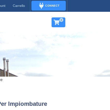
ount
Carrello
CONNECT
CONNECT
0
re
Per Impiombature