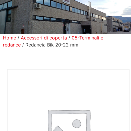
icerca Prodotti
ontatti
Home
/
Accessori di coperta
/
05-Terminali e
redance
/ Redancia Bik 20-22 mm