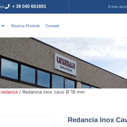
+ 39 040 661691
Il mio acc
 Us:
o
Ricerca Prodotti
Contatti
 redance
/ Redancia inox cavo Ø 18 mm
Redancia Inox Ca