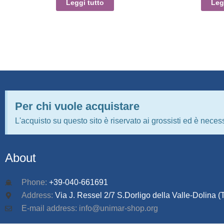
Leggi tutto
Leg
Per chi vuole acquistare
L'acquisto su questo sito è riservato ai grossisti ed è necess
About
Phone:
+39-040-661691
Address:
Via J. Ressel 2/7 S.Dorligo della Valle-Dolina (T
E-mail address: info@unimar-shop.org