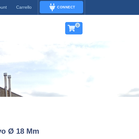
ount
Carrello
CONNECT
CONNECT
0
vo Ø 18 Mm