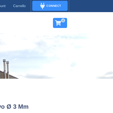
ount
Carrello
CONNECT
CONNECT
0
vo Ø 3 Mm