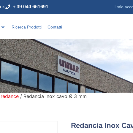
+ 39 040 661691
Il mio acc
 Us:
o
Ricerca Prodotti
Contatti
 redance
/ Redancia inox cavo Ø 3 mm
Redancia Inox Ca