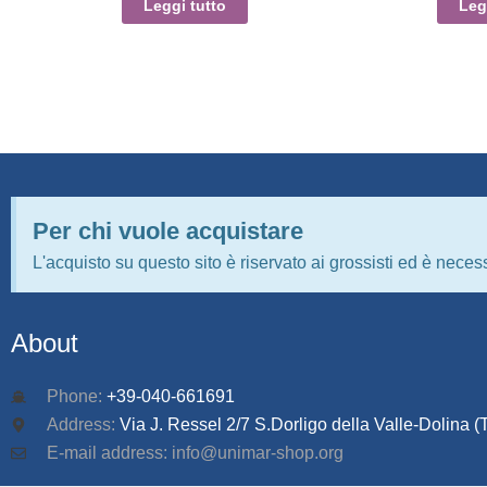
Leggi tutto
Leg
Per chi vuole acquistare
L'acquisto su questo sito è riservato ai grossisti ed è necess
About
Phone:
+39-040-661691
Address:
Via J. Ressel 2/7 S.Dorligo della Valle-Dolina (T
E-mail address: info@unimar-shop.org