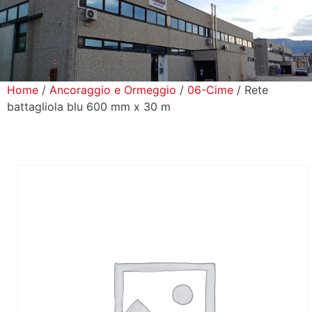
icerca Prodotti
ontatti
Home
/
Ancoraggio e Ormeggio
/
06-Cime
/ Rete
battagliola blu 600 mm x 30 m