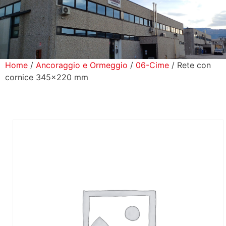
icerca Prodotti
ontatti
Home
/
Ancoraggio e Ormeggio
/
06-Cime
/ Rete con
cornice 345×220 mm