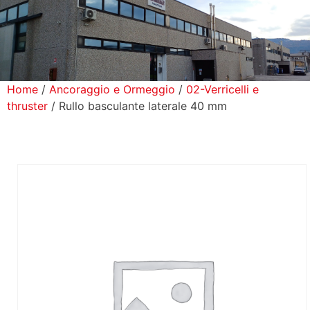
icerca Prodotti
ontatti
Home
/
Ancoraggio e Ormeggio
/
02-Verricelli e
thruster
/ Rullo basculante laterale 40 mm