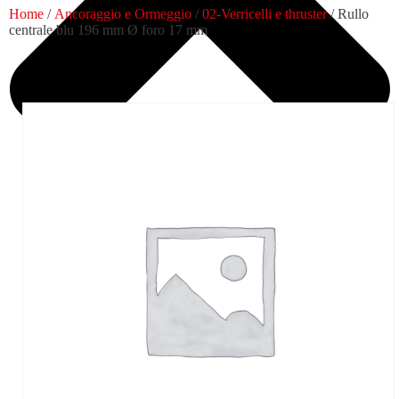
Home
/
Ancoraggio e Ormeggio
/
02-Verricelli e thruster
/ Rullo
centrale blu 196 mm Ø foro 17 mm