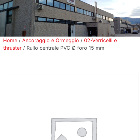
icerca Prodotti
ontatti
Home
/
Ancoraggio e Ormeggio
/
02-Verricelli e
thruster
/ Rullo centrale PVC Ø foro 15 mm