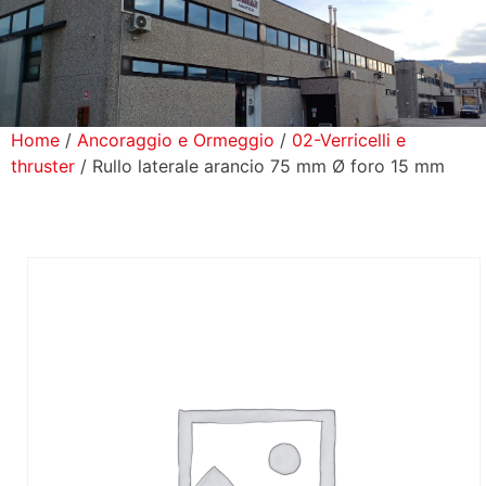
icerca Prodotti
ontatti
Home
/
Ancoraggio e Ormeggio
/
02-Verricelli e
thruster
/ Rullo laterale arancio 75 mm Ø foro 15 mm