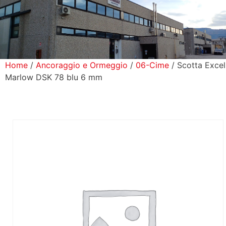
icerca Prodotti
ontatti
Home
/
Ancoraggio e Ormeggio
/
06-Cime
/ Scotta Excel
Marlow DSK 78 blu 6 mm