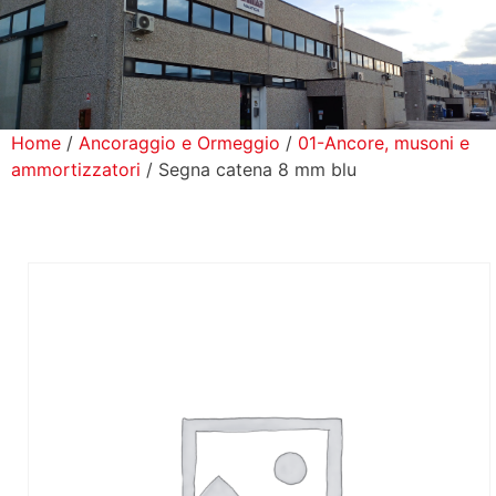
icerca Prodotti
ontatti
Home
/
Ancoraggio e Ormeggio
/
01-Ancore, musoni e
ammortizzatori
/ Segna catena 8 mm blu