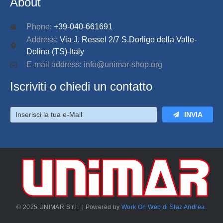
About
Phone:
+39-040-661691
Address:
Via J. Ressel 2/7 S.Dorligo della Valle-
Dolina (TS)-Italy
E-mail address: info@unimar-shop.org
Iscriviti o chiedi un contatto
INVIA
© 2025 UNIMAR S.r.l. | Powered by
Work On Web di Staz Andrea
.