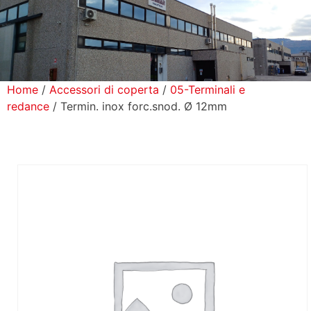
icerca Prodotti
ontatti
Home
/
Accessori di coperta
/
05-Terminali e
redance
/ Termin. inox forc.snod. Ø 12mm