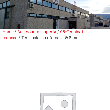
icerca Prodotti
ontatti
Home
/
Accessori di coperta
/
05-Terminali e
redance
/ Terminale inox forcella Ø 8 mm