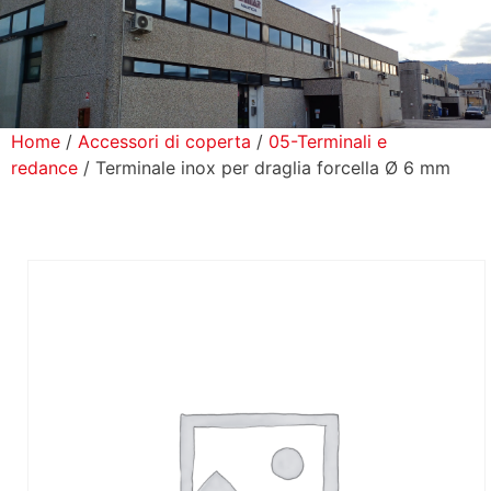
icerca Prodotti
ontatti
Home
/
Accessori di coperta
/
05-Terminali e
redance
/ Terminale inox per draglia forcella Ø 6 mm