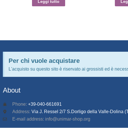
Leggi tutto
Leg
Per chi vuole acquistare
L'acquisto su questo sito è riservato ai grossisti ed è necess
About
Phone:
+39-040-661691
Address:
Via J. Ressel 2/7 S.Dorligo della Valle-Dolina (T
E-mail address: info@unimar-shop.org