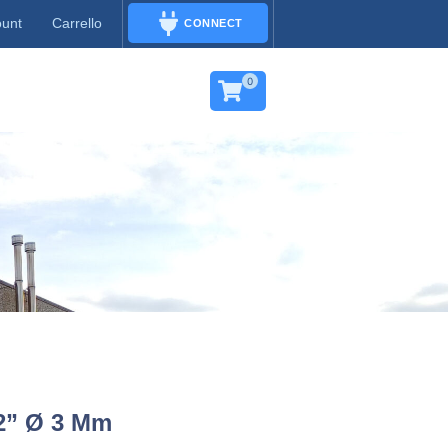
ount
Carrello
CONNECT
CONNECT
0
T2” Ø 3 Mm