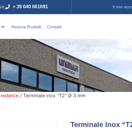
+ 39 040 661691
Il mio acc
 Us:
o
Ricerca Prodotti
Contatti
 redance
/ Terminale inox “T2” Ø 3 mm
Terminale Inox “