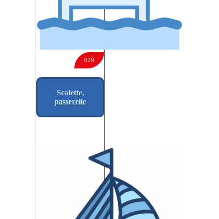
629
Scalette,
passerelle