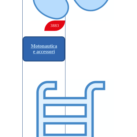
3883
Motonautica
e accessori