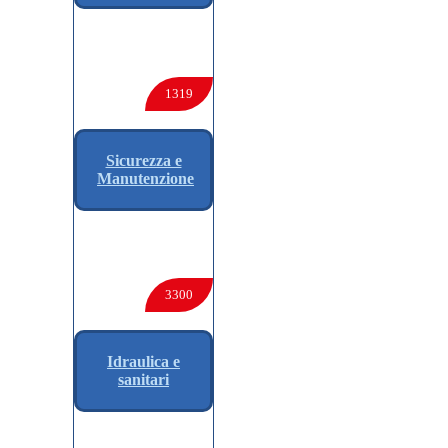
1319
Sicurezza e
Manutenzione
3300
Idraulica e
sanitari