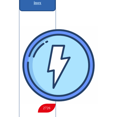
inox
2726