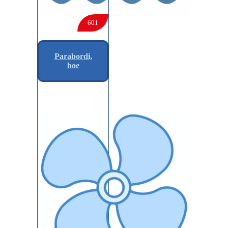
601
Parabordi,
boe