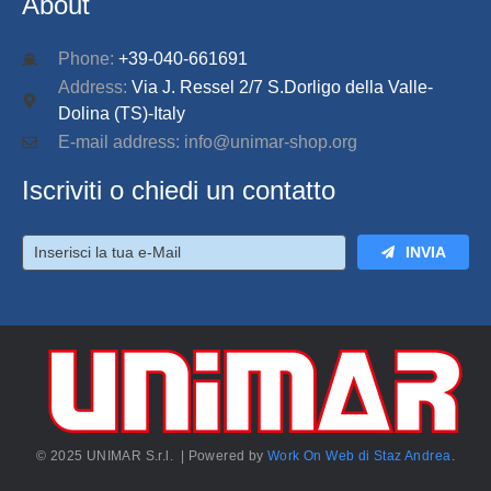
About
Phone:
+39-040-661691
Address:
Via J. Ressel 2/7 S.Dorligo della Valle-
Dolina (TS)-Italy
E-mail address: info@unimar-shop.org
Iscriviti o chiedi un contatto
INVIA
© 2025 UNIMAR S.r.l. | Powered by
Work On Web di Staz Andrea
.