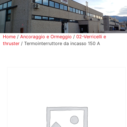
icerca Prodotti
ontatti
Home
/
Ancoraggio e Ormeggio
/
02-Verricelli e
thruster
/ Termointerruttore da incasso 150 A