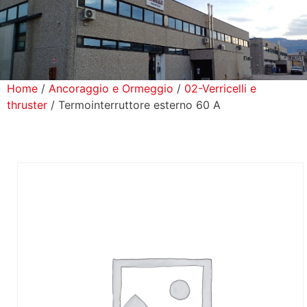
icerca Prodotti
ontatti
Home
/
Ancoraggio e Ormeggio
/
02-Verricelli e
thruster
/ Termointerruttore esterno 60 A