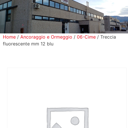
icerca Prodotti
ontatti
Home
/
Ancoraggio e Ormeggio
/
06-Cime
/ Treccia
fluorescente mm 12 blu