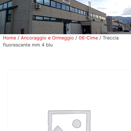
icerca Prodotti
ontatti
Home
/
Ancoraggio e Ormeggio
/
06-Cime
/ Treccia
fluorescente mm 4 blu