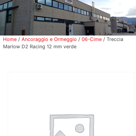
icerca Prodotti
ontatti
Home
/
Ancoraggio e Ormeggio
/
06-Cime
/ Treccia
Marlow D2 Racing 12 mm verde