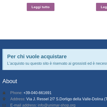
Leggi tutto
Leg
Per chi vuole acquistare
L'acquisto su questo sito è riservato ai grossisti ed è necess
About
Phone:
+39-040-661691
Address:
Via J. Ressel 2/7 S.Dorligo della Valle-Dolina (T
E-mail address: info@unimar-shop.org