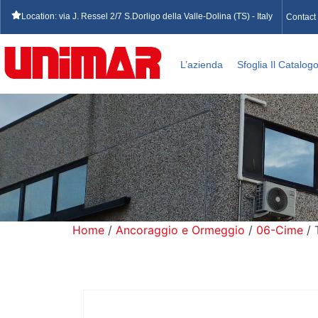
Location: via J. Ressel 2/7 S.Dorligo della Valle-Dolina (TS) - Italy
Contact
L’azienda
Sfoglia Il Catalog
Home
/
Ancoraggio e Ormeggio
/
06-Cime
/ 