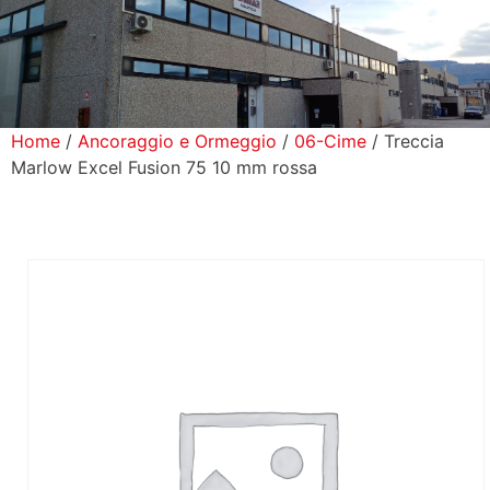
icerca Prodotti
ontatti
Home
/
Ancoraggio e Ormeggio
/
06-Cime
/ Treccia
Marlow Excel Fusion 75 10 mm rossa