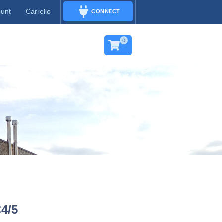
ount
Carrello
CONNECT
CONNECT
0
C4/5