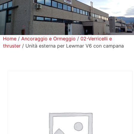
icerca Prodotti
ontatti
Home
/
Ancoraggio e Ormeggio
/
02-Verricelli e
thruster
/ Unità esterna per Lewmar V6 con campana