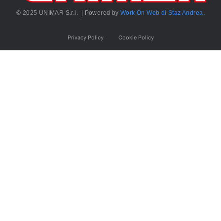
© 2025 UNIMAR S.r.l. | Powered by
Work On Web di Staz Andrea
.
Privacy Policy
Cookie Policy