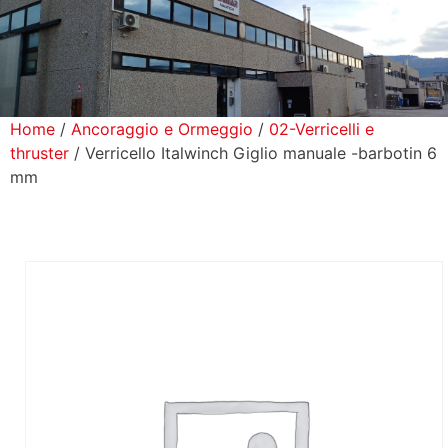
icerca Prodotti
ontatti
Home
/
Ancoraggio e Ormeggio
/
02-Verricelli e
thruster
/ Verricello Italwinch Giglio manuale -barbotin 6
mm