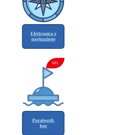
Elettronica e
navigazione
601
Parabordi,
boe