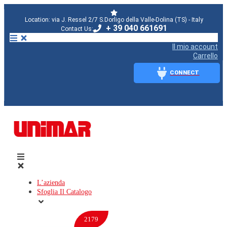
Location: via J. Ressel 2/7 S.Dorligo della Valle-Dolina (TS) - Italy
+ 39 040 661691
Contact Us:
Il mio account
Carrello
CONNECT
CONNECT
L’azienda
Sfoglia Il Catalogo
2179