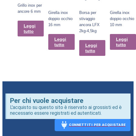
Grillo inox per
ancore 6 mm
Girella inox
Borsa per
Girella inox
doppio occhio
stivaggio
doppio occhio
16 mm
ancora LFX
10 mm
Leggi
2kg-4,5kg
tutto
Leggi
Leggi
tutto
tutto
Leggi
tutto
Per chi vuole acquistare
L'acquisto su questo sito è riservato ai grossisti ed è
necessario essere registrati ed autenticati.
CONNETTITI PER ACQUISTARE