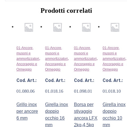
Prodotti correlati
01-Ancore,
01-Ancore,
01-Ancore,
01-Ancore,
musoni e
musoni e
musoni e
musoni e
,
,
,
ammortizzatori
ammortizzatori
ammortizzatori
ammortizzatori
Ancoraggio e
Ancoraggio e
Ancoraggio e
Ancoraggio e
Ormeggio
Ormeggio
Ormeggio
Ormeggio
Cod. Art.:
Cod. Art.:
Cod. Art.:
Cod. Art.:
01.080.06
01.018.16
01.098.01
01.018.10
Grillo inox
Girella inox
Borsa per
Girella inox
per ancore
doppio
stivaggio
doppio
6 mm
occhio 16
ancora LFX
occhio 10
mm
2kg-4,5kg
mm