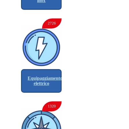
inox
2726
Equipaggiamento
elettrico
1320