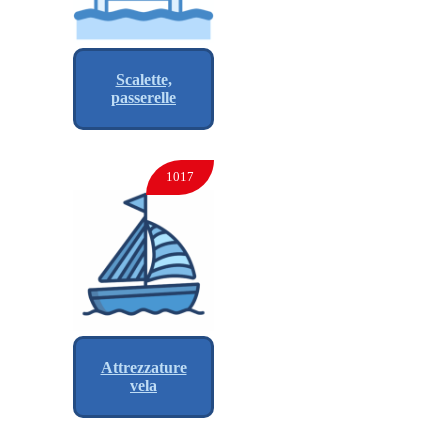
Scalette,
passerelle
1017
Attrezzature
vela