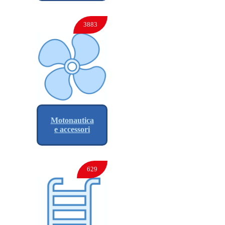
3883
Motonautica
e accessori
629