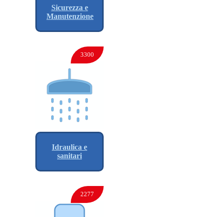
Sicurezza e
Manutenzione
3300
Idraulica e
sanitari
2277