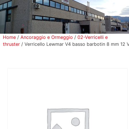
icerca Prodotti
ontatti
Home
/
Ancoraggio e Ormeggio
/
02-Verricelli e
thruster
/ Verricello Lewmar V4 basso barbotin 8 mm 12 