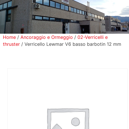
icerca Prodotti
ontatti
Home
/
Ancoraggio e Ormeggio
/
02-Verricelli e
thruster
/ Verricello Lewmar V6 basso barbotin 12 mm