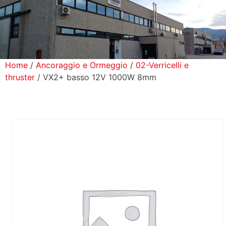
icerca Prodotti
ontatti
Home
/
Ancoraggio e Ormeggio
/
02-Verricelli e
thruster
/ VX2+ basso 12V 1000W 8mm