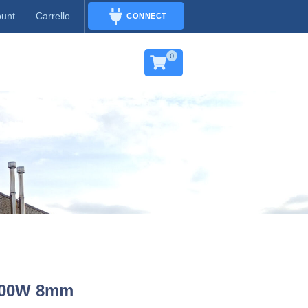
ount
Carrello
CONNECT
CONNECT
0
500W 8mm