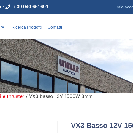
+ 39 040 661691
Il mio acc
 Us:
o
Ricerca Prodotti
Contatti
i e thruster
/ VX3 basso 12V 1500W 8mm
VX3 Basso 12V 1