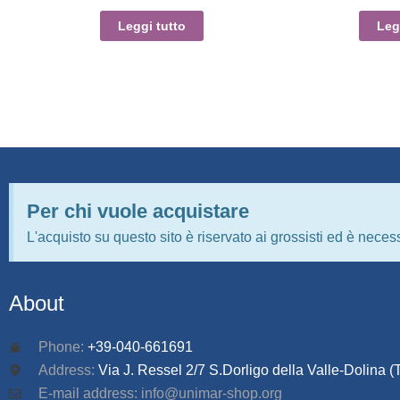
Leggi tutto
Leg
Per chi vuole acquistare
L'acquisto su questo sito è riservato ai grossisti ed è necess
About
Phone:
+39-040-661691
Address:
Via J. Ressel 2/7 S.Dorligo della Valle-Dolina (T
E-mail address: info@unimar-shop.org