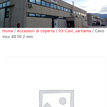
icerca Prodotti
ontatti
Home
/
Accessori di coperta
/
03-Cavi, sartiame
/ Cavo
inox 49 fili 2 mm