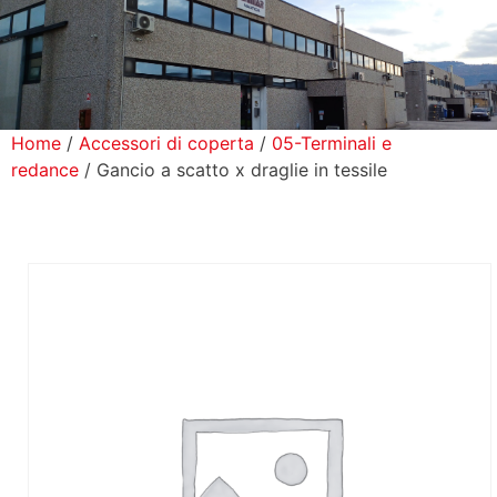
icerca Prodotti
ontatti
Home
/
Accessori di coperta
/
05-Terminali e
redance
/ Gancio a scatto x draglie in tessile