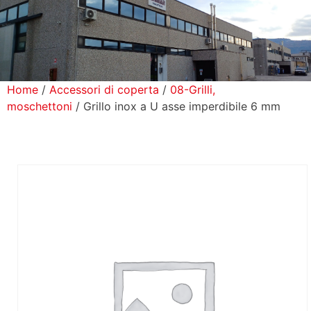
icerca Prodotti
ontatti
Home
/
Accessori di coperta
/
08-Grilli,
moschettoni
/ Grillo inox a U asse imperdibile 6 mm