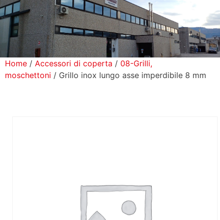
icerca Prodotti
ontatti
Home
/
Accessori di coperta
/
08-Grilli,
moschettoni
/ Grillo inox lungo asse imperdibile 8 mm