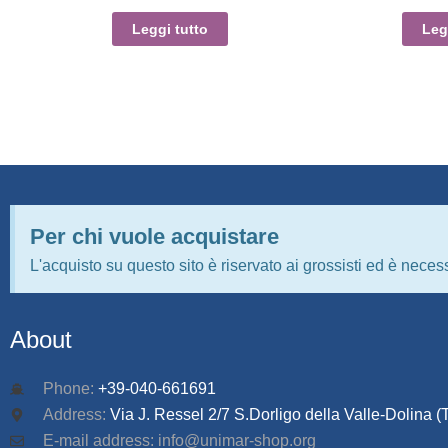
Leggi tutto
Leg
Per chi vuole acquistare
L'acquisto su questo sito è riservato ai grossisti ed è necess
About
Phone:
+39-040-661691
Address:
Via J. Ressel 2/7 S.Dorligo della Valle-Dolina (T
E-mail address: info@unimar-shop.org