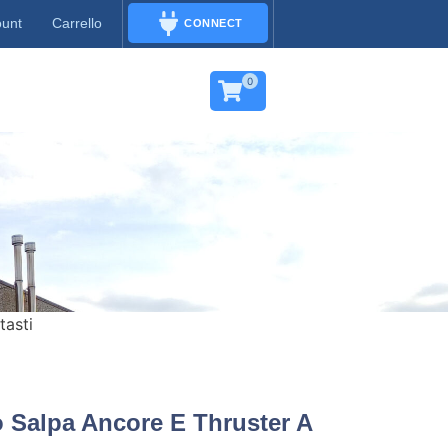
ount
Carrello
CONNECT
CONNECT
0
tasti
 Salpa Ancore E Thruster A