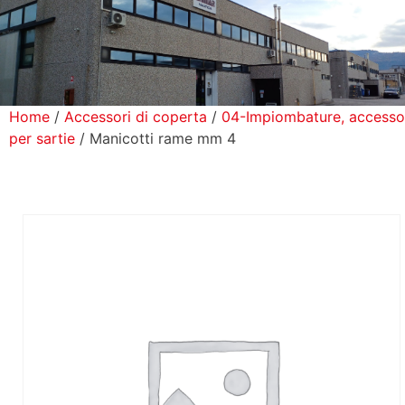
icerca Prodotti
ontatti
Home
/
Accessori di coperta
/
04-Impiombature, accesso
per sartie
/ Manicotti rame mm 4