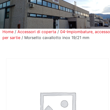
icerca Prodotti
ontatti
Home
/
Accessori di coperta
/
04-Impiombature, accesso
per sartie
/ Morsetto cavallotto inox 19/21 mm