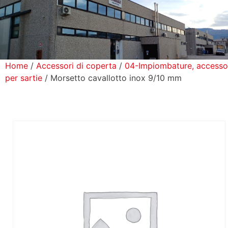
icerca Prodotti
ontatti
Home
/
Accessori di coperta
/
04-Impiombature, accesso
per sartie
/ Morsetto cavallotto inox 9/10 mm