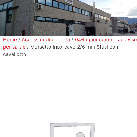
icerca Prodotti
ontatti
Home
/
Accessori di coperta
/
04-Impiombature, accesso
per sartie
/ Morsetto inox cavo 2/6 mm Sfusi con
cavallotto