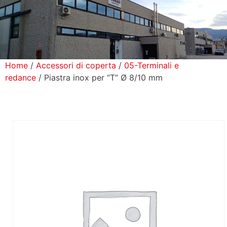
icerca Prodotti
ontatti
Home
/
Accessori di coperta
/
05-Terminali e
redance
/ Piastra inox per “T” Ø 8/10 mm