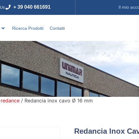
+ 39 040 661691
Il mio acc
 Us:
o
Ricerca Prodotti
Contatti
 redance
/ Redancia inox cavo Ø 16 mm
Redancia Inox Ca