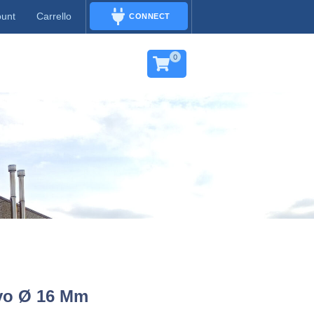
ount
Carrello
CONNECT
CONNECT
0
vo Ø 16 Mm