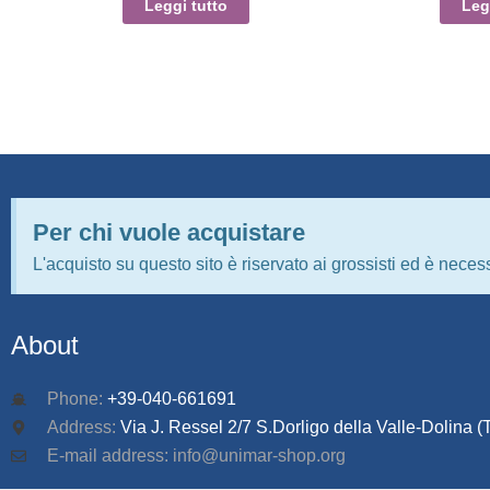
Leggi tutto
Leg
Per chi vuole acquistare
L'acquisto su questo sito è riservato ai grossisti ed è necess
About
Phone:
+39-040-661691
Address:
Via J. Ressel 2/7 S.Dorligo della Valle-Dolina (T
E-mail address: info@unimar-shop.org