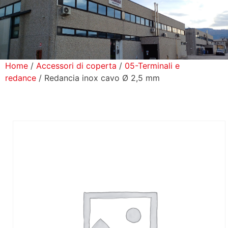
icerca Prodotti
ontatti
Home
/
Accessori di coperta
/
05-Terminali e
redance
/ Redancia inox cavo Ø 2,5 mm